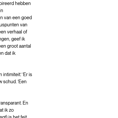
pireerd hebben 
in 
zen van een goed 
luspunten van 
een verhaal of 
gen, geef ik 
en groot aantal 
n dat ik 
timiteit.’ ‘Er is 
uw schud. ‘Een 
ansparant. En 
t ik zo 
t) is het feit 