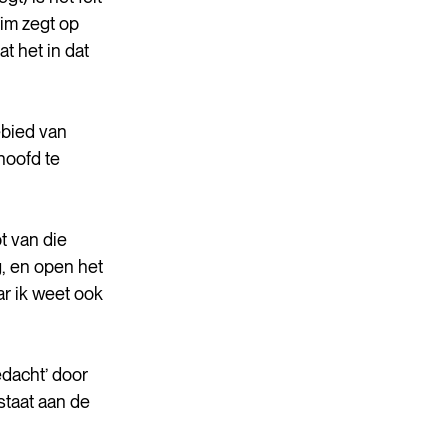
im zegt op 
t het in dat 
ebied van 
hoofd te 
t van die 
, en open het 
r ik weet ook 
dacht’ door 
taat aan de 