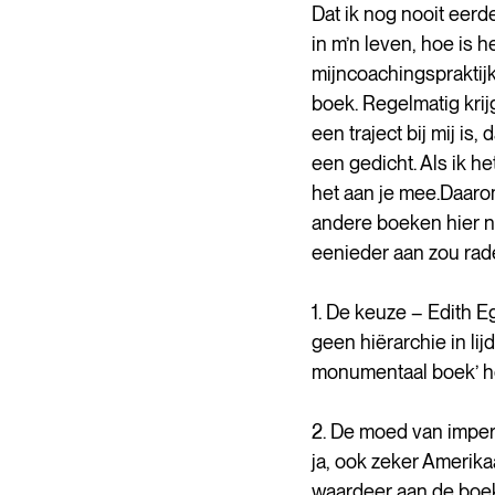
Dat ik nog nooit eer
in m’n leven, hoe is h
mijncoachingspraktijk
boek. Regelmatig krij
een traject bij mij is
een gedicht. Als ik h
het aan je mee.Daarom
andere boeken hier ni
eenieder aan zou rad
1. De keuze – Edith Ege
geen hiërarchie in lij
monumentaal boek’ he
2. De moed van imper
ja, ook zeker Amerika
waardeer aan de boeken