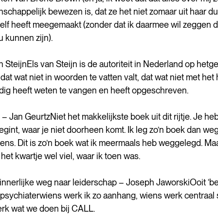
nschappelijk bewezen is, dat ze het niet zomaar uit haar du
zelf heeft meegemaakt (zonder dat ik daarmee wil zeggen da
 kunnen zijn). 
n SteijnEls van Steijn is de autoriteit in Nederland op hetg
at wat niet in woorden te vatten valt, dat wat niet met het 
ndig heeft weten te vangen en heeft opgeschreven. 
 – Jan GeurtzNiet het makkelijkste boek uit dit rijtje. Je heb
gint, waar je niet doorheen komt. Ik leg zo’n boek dan weg
 eens. Dit is zo’n boek wat ik meermaals heb weggelegd. Maa
et kwartje wel viel, waar ik toen was. 
e innerlijke weg naar leiderschap – Joseph JaworskiOoit ‘be
psychiaterwiens werk ik zo aanhang, wiens werk centraal s
erk wat we doen bij CALL.