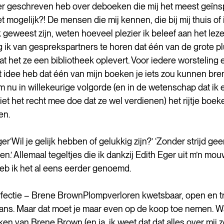
der geschreven heb over deboeken die mij het meest geïns
et mogelijk?! De mensen die mij kennen, die bij mij thuis of 
 geweest zijn, weten hoeveel plezier ik beleef aan het le
g ik van gesprekspartners te horen dat één van de grote p
, dat het ze een bibliotheek oplevert. Voor iedere worsteling 
et idee heb dat één van mijn boeken je iets zou kunnen bren
 nu in willekeurige volgorde (en in de wetenschap dat ik e
et het recht mee doe dat ze wel verdienen) het rijtje boeke
en. 
r‘Wil je gelijk hebben of gelukkig zijn?’ ‘Zonder strijd geen in
den.’ Allemaal tegeltjes die ik dankzij Edith Eger uit m’n mo
b ik het al eens eerder genoemd. 
fectie – Brene BrownPlompverloren kwetsbaar, open en tr
ans. Maar dat moet je maar even op de koop toe nemen. Wa
 van Brene Brown (en ja, ik weet dat dat alles over mij zeg