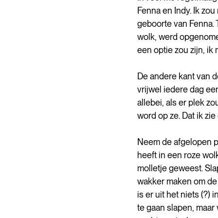
Fenna en Indy. Ik zou
geboorte van Fenna. T
wolk, werd opgenomen 
een optie zou zijn, ik
De andere kant van de
vrijwel iedere dag ee
allebei, als er plek zo
word op ze. Dat ik zi
Neem de afgelopen pa
heeft in een roze wolk
molletje geweest. Sl
wakker maken om de k
is er uit het niets (?
te gaan slapen, maar