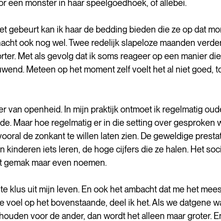
r een monster in haar speelgoedhoek, of allebei.
et gebeurt kan ik haar de bedding bieden die ze op dat m
nacht ook nog wel. Twee redelijk slapeloze maanden verder
orter. Met als gevolg dat ik soms reageer op een manier die i
wend. Meteen op het moment zelf voelt het al niet goed, t
r van openheid. In mijn praktijk ontmoet ik regelmatig oud
de. Maar hoe regelmatig er in die setting over gesproken 
vooral de zonkant te willen laten zien. De geweldige prestat
kinderen iets leren, de hoge cijfers die ze halen. Het soci
het gemak maar even noemen.
gste klus uit mijn leven. En ook het ambacht dat me het meest
e voel op het bovenstaande, deel ik het. Als we datgene w
ouden voor de ander, dan wordt het alleen maar groter. E