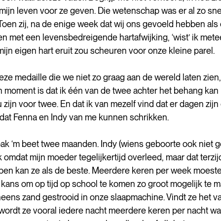
 mijn leven voor ze geven. Die wetenschap was er al zo snel
oen zij, na de enige week dat wij ons gevoeld hebben als 
met een levensbedreigende hartafwijking, ‘wist’ ik metee
 mijn eigen hart eruit zou scheuren voor onze kleine parel. 
ze medaille die we niet zo graag aan de wereld laten zien, 
n moment is dat ik één van de twee achter het behang kan 
u zijn voor twee. En dat ik van mezelf vind dat er dagen zijn 
e dat Fenna en Indy van me kunnen schrikken.
k ‘m beet twee maanden. Indy (wiens geboorte ook niet g
 omdat mijn moeder tegelijkertijd overleed, maar dat terzijde
apen kan ze als de beste. Meerdere keren per week moest
ans om op tijd op school te komen zo groot mogelijk te m
) ineens zand gestrooid in onze slaapmachine. Vindt ze het v
 wordt ze vooral iedere nacht meerdere keren per nacht wa