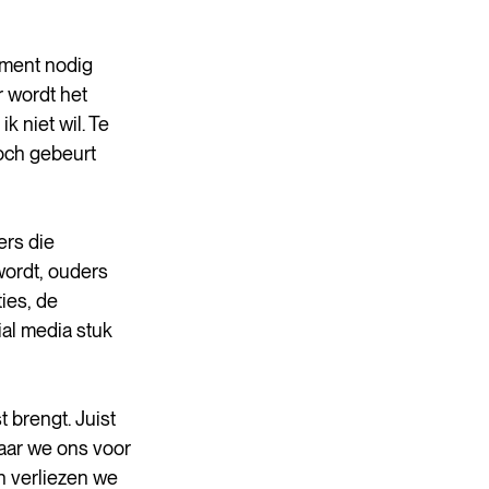
oment nodig 
 wordt het 
k niet wil. Te 
och gebeurt 
ers die 
wordt, ouders 
ies, de 
al media stuk 
 brengt. Juist 
aar we ons voor 
n verliezen we 