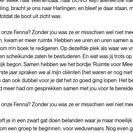
r week naar Veenendaal, naar DOVO. Mijn allereerste vak
ing, bracht je ons naar Harlingen, en bleef je daar staan, 
totdat de boot uit zicht was.
 onze Fenna? Zonder jou was ze er misschien wel niet m
n, kwam er meer ruimte. Hebben we uren en uren samen a
om m’n boek te redigeren. Op dezelfde plek als waar we vr
en scheikunde zaten te bestuderen. En wat was jij trots op m
ijk begon. Samen hebben we het bordje ‘Ruimte voor Meer
ste jaar spraken we al mijn cliënten (het waren er nog niet
 dan ook dubbel voor je dat het zo goed ging lopen. Het 
ijd meer had om gesprekken samen met jou voor te bereide
 onze Fenna? Zonder jou was ze er misschien wel niet m
 je in een zwart gat doen belanden waar je maar moeilijk 
 om een groep te beginnen, voor weduwnaars. Nog even g