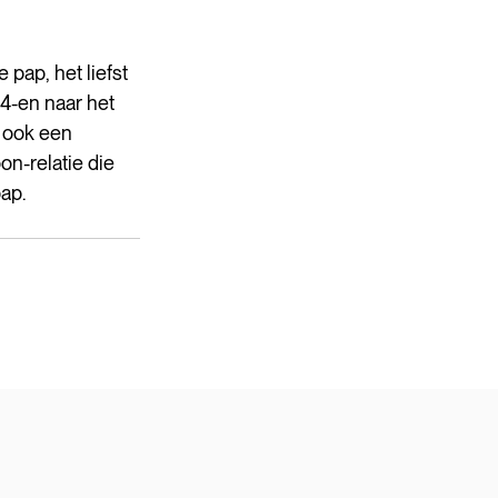
 pap, het liefst 
4-en naar het 
 ook een 
n-relatie die 
ap.