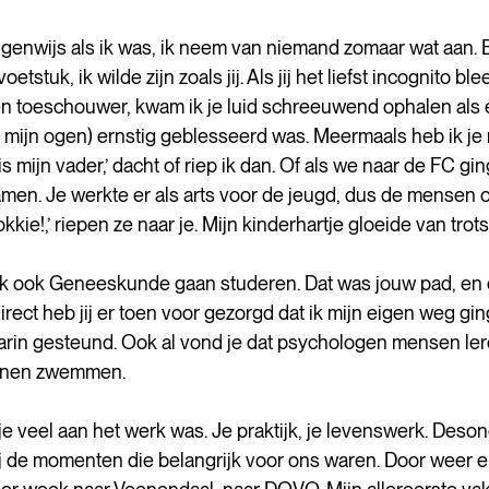
, eigenwijs als ik was, ik neem van niemand zomaar wat aan. 
etstuk, ik wilde zijn zoals jij. Als jij het liefst incognito ble
 toeschouwer, kwam ik je luid schreeuwend ophalen als e
n mijn ogen) ernstig geblesseerd was. Meermaals heb ik je
 is mijn vader,’ dacht of riep ik dan. Of als we naar de FC gi
en. Je werkte er als arts voor de jeugd, dus de mensen op
kkie!,’ riepen ze naar je. Mijn kinderhartje gloeide van trots.
ik ook Geneeskunde gaan studeren. Dat was jouw pad, en d
irect heb jij er toen voor gezorgd dat ik mijn eigen weg gi
arin gesteund. Ook al vond je dat psychologen mensen l
kunnen zwemmen.
je veel aan het werk was. Je praktijk, je levenswerk. Deso
ij de momenten die belangrijk voor ons waren. Door weer e