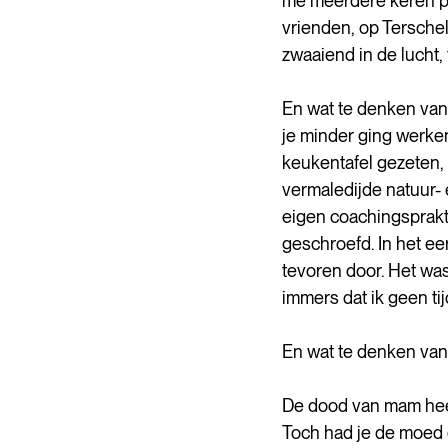
me meerdere keren pe
vrienden, op Terschell
zwaaiend in de lucht, 
En wat te denken van
je minder ging werke
keukentafel gezeten, 
vermaledijde natuur- 
eigen coachingsprakt
geschroefd. In het eer
tevoren door. Het was
immers dat ik geen t
En wat te denken van
De dood van mam heeft
Toch had je de moed