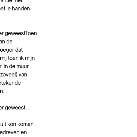
antie met 
met je handen 
eer geweestToen 
an de 
oeger dat 
ij toen ik mijn 
’ in de muur 
 zoveel) van 
betekende 
n.
eer geweest…
uit kon komen. 
edreven en 