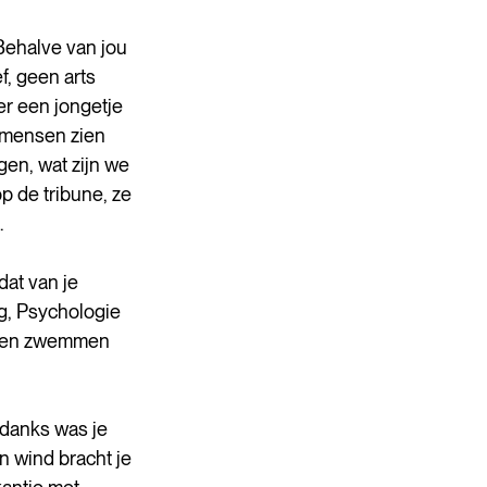
Behalve van jou 
ef, geen arts 
r een jongetje 
 mensen zien 
ngen, wat zijn we 
 de tribune, ze 
 
at van je 
ng, Psychologie 
eren zwemmen 
ndanks was je 
n wind bracht je 