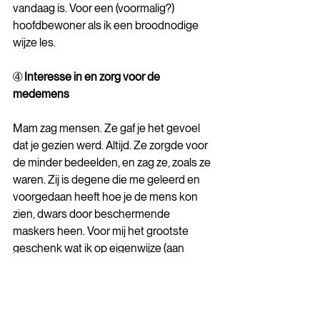
vandaag is. Voor een (voormalig?) 
hoofdbewoner als ik een broodnodige 
wijze les. 
➃ 
Interesse in en zorg voor de 
medemens 
Mam zag mensen. Ze gaf je het gevoel 
dat je gezien werd. Altijd. Ze zorgde voor 
de minder bedeelden, en zag ze, zoals ze 
waren. Zij is degene die me geleerd en 
voorgedaan heeft hoe je de mens kon 
zien, dwars door beschermende 
maskers heen. Voor mij het grootste 
geschenk wat ik op eigenwijze (aan 
elkaar, want dat was ze ook ;-)) probeer 
door te geven aan anderen. 
➄ 
Een glimlach is gratis