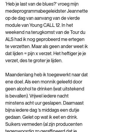
‘Heb je last van de blues?’ vroeg mijn 
medeprogrammabegeleidster Jeannette 
op de dag van aanvang van de vierde 
module van Young CALL 12. In het 
weekend na terugkomst van de Tour du 
ALS had ik nog geprobeerd me ertegen 
te verzetten. Maar als geen ander weet ik 
dat lijden = pijn x verzet. Het heftiger je je 
verzet, des te groter je lijden. 
Maandenlang heb ik toegewerkt naar dat 
ene doel. Als een monnik geleefd door 
geen alcohol te drinken (wat uitstekend 
is bevallen). Vrijwel iedere nacht 
minstens acht uur geslapen. Daarnaast 
bijna iedere dag ’s middags een dutje 
gedaan. Gelet op wat ik eet en drink. 
Suikers vermeden (al zijn producenten 
tegenwoordig zo geraffineerd dat je 