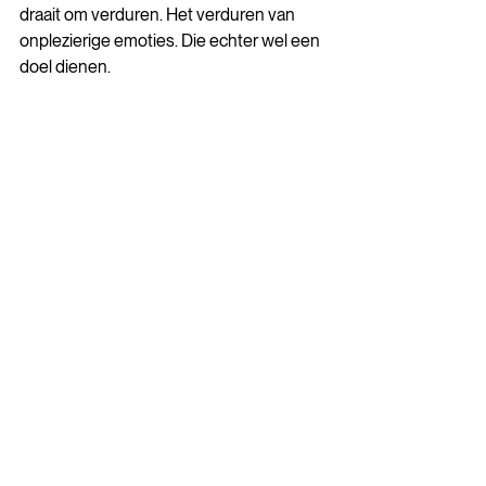
draait om verduren. Het verduren van 
onplezierige emoties. Die echter wel een 
doel dienen.
Ieder afscheid betekent immers ook een 
nieuw welkom. In september ronden we 
de ene leergang af, die van Young CALL 
12. En starten we met een nieuwe, Young 
CALL 13. Ik kijk er naar uit. Omdat ik weet 
dat we dan weer aan de slag kunnen 
gaan met een nieuwe groep, met het 
weven van de draden van een nieuw 
vangnet. Een vangnet dat zo van belang 
kan zijn tijdens de vrije val in een zwart 
gat.
Zou zo’n vangnet wat voor jou zijn? Of 
voor iemand uit je omgeving? We zijn te 
allen tijde bereid het gesprek aan te 